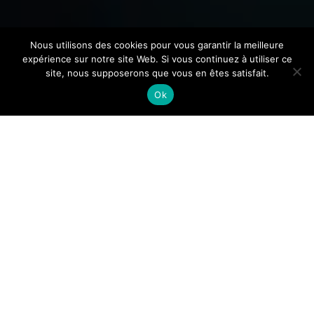
Nous utilisons des cookies pour vous garantir la meilleure
expérience sur notre site Web. Si vous continuez à utiliser ce
site, nous supposerons que vous en êtes satisfait.
Ok
The Stereoscope of
Solitary Beings
A labyrinthine journey based
on Juan Rodolfo Wilcock