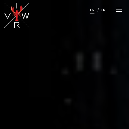
Skip
to
EN
FR
content