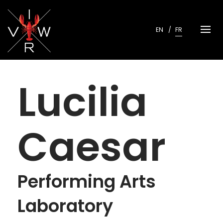
Skip
to
content
EN
FR
Lucilia
Caesar
Performing Arts
Laboratory